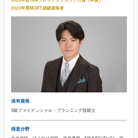
2023年度MDRT成績資格者
保有資格
3級ファイナンシャル・プランニング技能士
得意分野
生命保険、法人向け保険、資産運用、NISA/DC/iDeCo、家