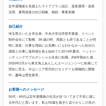
定年退職後を見据えたライフプラン設計、資産運用・資産
活用、運用資産の出口戦略、相続・事業承継
自己紹介
埼玉県さいたま市出身。中央大学法学部卒業後、イベント
制作会社にて勤務。38 歳の時、両親とも癌であることが同
時に発覚。仕事を理由にお見舞いにも行かなかった自分の
感覚と仕事に違和感を覚え始めてた2014年夏頃、ヘッドハ
ンティングでプルデンシャル生命に転職。約6年勤めた後、
2020年2月から東京海上あんしんエージェンシーに転籍して
現在に至る。今はシニア世代向けセミナーも積極的に開催
中。趣味は歴史探求。
お客様へのメッセージ
50代・60代は定年退職後の生活が近づいてきて不安に感じ
る年代だと思います。私も50歳を過ぎた辺りからこの先の