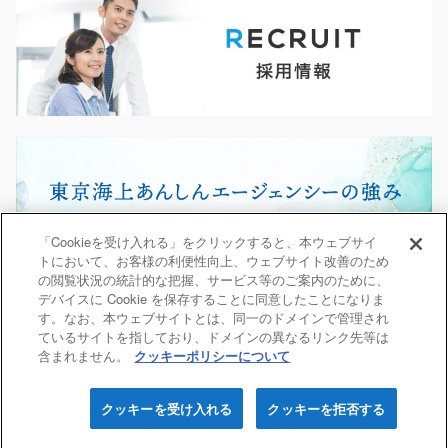
「Cookieを受け入れる」をクリックすると、本ウェブサイ
トにおいて、お客様の利便性向上、ウェブサイト改善のため
の閲覧状況の統計的な把握、サービス等のご案内のために、
デバイスに Cookie を保存することに同意したことになりま
す。なお、本ウェブサイトとは、同一のドメインで管理され
ているサイトを指しており、ドメインの異なるリンク先等は
含まれません。
クッキーポリシーについて
クッキーを受け入れる
クッキーを拒否する
Copyright (C) TOKIO MARINE ANSHIN AGENCY Corporation. All rights reserved.